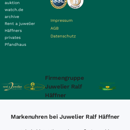
auktion
watch.de
archive
Impressum
Rent a juwelier
AGB
Häffners
Datenschutz
privates
Pfandhaus
Firmengruppe
Juwelier Ralf
Häffner
Markenuhren bei Juwelier Ralf Häffner