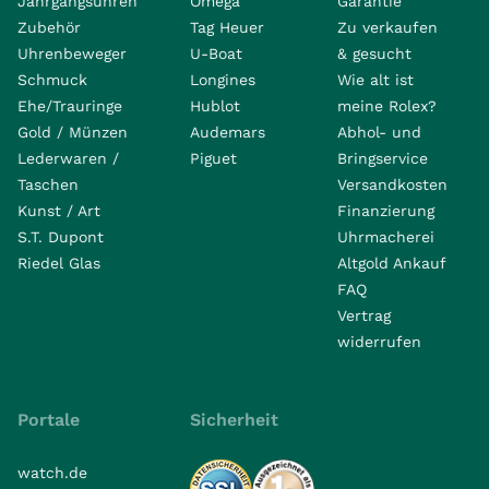
Jahrgangsuhren
Omega
Garantie
Zubehör
Tag Heuer
Zu verkaufen
Uhrenbeweger
U-Boat
& gesucht
Schmuck
Longines
Wie alt ist
Ehe/Trauringe
Hublot
meine Rolex?
Gold / Münzen
Audemars
Abhol- und
Lederwaren /
Piguet
Bringservice
Taschen
Versandkosten
Kunst / Art
Finanzierung
S.T. Dupont
Uhrmacherei
Riedel Glas
Altgold Ankauf
FAQ
Vertrag
widerrufen
Portale
Sicherheit
watch.de