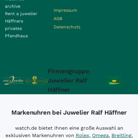
archive
Impressum
Rent a juwelier
AGB
Häffners
Datenschutz
privates
Pfandhaus
Firmengruppe
Juwelier Ralf
Häffner
Markenuhren bei Juwelier Ralf Häffner
watch.de bietet Ihnen eine große Auswahl an
exklusiven Markenuhren von
Rolex
,
Omega
,
Breitling
,