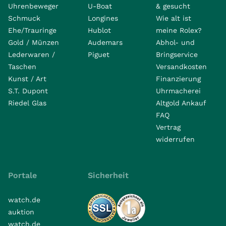
Uhrenbeweger
U-Boat
& gesucht
Schmuck
Longines
Wie alt ist
Ehe/Trauringe
Hublot
meine Rolex?
Gold / Münzen
Audemars
Abhol- und
Lederwaren /
Piguet
Bringservice
Taschen
Versandkosten
Kunst / Art
Finanzierung
S.T. Dupont
Uhrmacherei
Riedel Glas
Altgold Ankauf
FAQ
Vertrag
widerrufen
Portale
Sicherheit
watch.de
auktion
watch.de