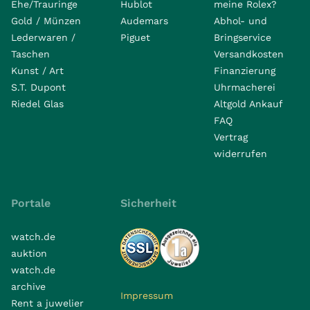
Ehe/Trauringe
Hublot
meine Rolex?
Gold / Münzen
Audemars
Abhol- und
Lederwaren /
Piguet
Bringservice
Taschen
Versandkosten
Kunst / Art
Finanzierung
S.T. Dupont
Uhrmacherei
Riedel Glas
Altgold Ankauf
FAQ
Vertrag
widerrufen
Portale
Sicherheit
watch.de
auktion
watch.de
archive
Impressum
Rent a juwelier