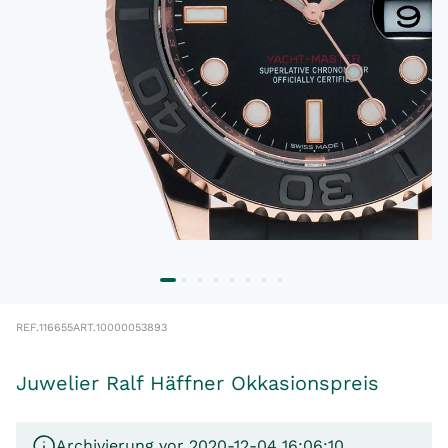
REF.
116655
ART.
10000053893
Juwelier Ralf Häffner Okkasionspreis
Archivierung vor 2020-12-04 16:06:10