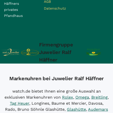
AGB
Häffners
Datenschutz
privates
Pfandhaus
Firmengruppe
Juwelier Ralf
Häffner
Markenuhren bei Juwelier Ralf Häffner
watch.de bietet Ihnen eine große Auswahl an
exklusiven Markenuhren von
Rolex
,
Omega
,
Breitling
,
Tag Heuer
, Longines, Baume et Mercier, Davosa,
Rado, Bruno Söhnle Glashütte,
Glashütte
,
Audemars