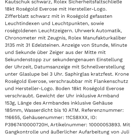
Kautschuk schwarz, Rolex Sicherheitsfaltschließe
18kt Roségold Everose mit Hersteller-Logo.
Zifferblatt schwarz mit in Roségold gefassten
Leuchtindexen und Leuchtpunkten, sowie
roségoldenen Leuchtzeigern. Uhrwerk Automatik,
Chronometer mit Zeugnis, Rolex Manufakturkaliber
3135 mit 31 Edelsteinen. Anzeige von Stunde, Minute
und Sekunde über Zeiger aus der Mitte mit
Sekundenstopp zur sekundengenauen Einstellung
der Uhrzeit, Datumsanzeige mit Schnellverstellung
unter Glaslupe bei 3 Uhr. Saphirglas kratzfest. Krone
Roségold Everose, verschraubbar mit Flankenschutz
und Hersteller-Logo. Boden 18kt Roségold Everose
verschraubt. Gewicht der Uhr inklusive Armband
153g, Länge des Armbandes inklusive Gehäuse
185mm, Wasserdicht bis 10 ATM. Referenznummer:
116655, Gehäusenummer: 11CS8XXX, ID:
P3967410000720H, Artikelnummer: 10000053893. Mit
Gangkontrolle und äußerlicher Aufarbeitung von Juli