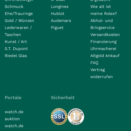
Schmuck
Longines
Wie alt ist
Ehe/Trauringe
Hublot
meine Rolex?
Gold / Münzen
Audemars
Abhol- und
Lederwaren /
Piguet
Bringservice
Taschen
Versandkosten
Kunst / Art
Finanzierung
S.T. Dupont
Uhrmacherei
Riedel Glas
Altgold Ankauf
FAQ
Vertrag
widerrufen
Portale
Sicherheit
watch.de
auktion
watch.de