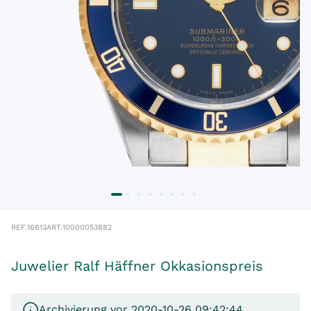
REF.
16613
ART.
10000053882
Juwelier Ralf Häffner Okkasionspreis
Archivierung vor 2020-10-26 09:42:44