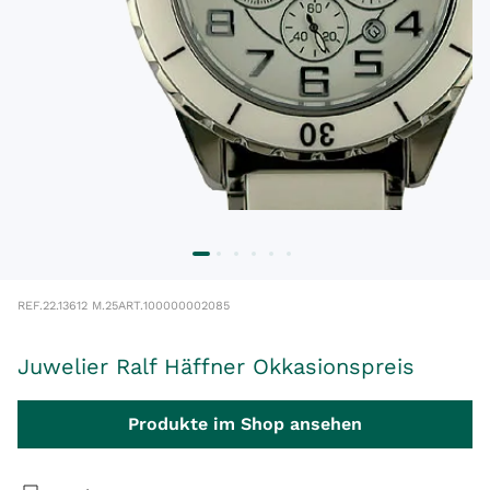
REF.
22.13612 M.25
ART.
100000002085
Juwelier Ralf Häffner Okkasionspreis
Produkte im Shop ansehen