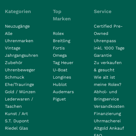
Kategorien
Top
Service
Marken
Neuzugänge
Certified Pre-
Alle
Rolex
Owned
Uhrenmarken
Breitling
Uhrenpass
Vintage
Fortis
inkl. 1000 Tage
Jahrgangsuhren
Omega
Garantie
Zubehör
Tag Heuer
Zu verkaufen
Uhrenbeweger
U-Boat
& gesucht
Schmuck
Longines
Wie alt ist
Ehe/Trauringe
Hublot
meine Rolex?
Gold / Münzen
Audemars
Abhol- und
Lederwaren /
Piguet
Bringservice
Taschen
Versandkosten
Kunst / Art
Finanzierung
S.T. Dupont
Uhrmacherei
Riedel Glas
Altgold Ankauf
FAQ