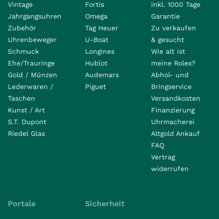
Vintage
Fortis
inkl. 1000 Tage
Jahrgangsuhren
Omega
Garantie
Zubehör
Tag Heuer
Zu verkaufen
Uhrenbeweger
U-Boat
& gesucht
Schmuck
Longines
Wie alt ist
Ehe/Trauringe
Hublot
meine Rolex?
Gold / Münzen
Audemars
Abhol- und
Lederwaren /
Piguet
Bringservice
Taschen
Versandkosten
Kunst / Art
Finanzierung
S.T. Dupont
Uhrmacherei
Riedel Glas
Altgold Ankauf
FAQ
Vertrag
widerrufen
Portale
Sicherheit