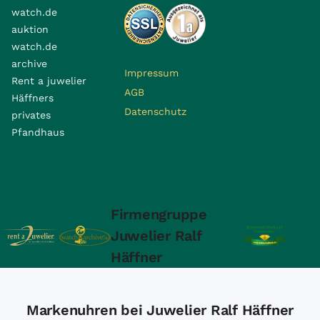
watch.de
auktion
watch.de
archive
Impressum
Rent a juwelier
AGB
Häffners
Datenschutz
privates
Pfandhaus
Firmengruppe
Juwelier Ralf
Häffner
Markenuhren bei Juwelier Ralf Häffner