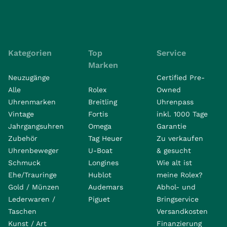
Kategorien
Top
Service
Marken
Neuzugänge
Certified Pre-
Alle
Rolex
Owned
Uhrenmarken
Breitling
Uhrenpass
Vintage
Fortis
inkl. 1000 Tage
Jahrgangsuhren
Omega
Garantie
Zubehör
Tag Heuer
Zu verkaufen
Uhrenbeweger
U-Boat
& gesucht
Schmuck
Longines
Wie alt ist
Ehe/Trauringe
Hublot
meine Rolex?
Gold / Münzen
Audemars
Abhol- und
Lederwaren /
Piguet
Bringservice
Taschen
Versandkosten
Kunst / Art
Finanzierung