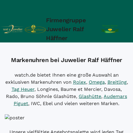
Firmengruppe
Juwelier Ralf
Häffner
Markenuhren bei Juwelier Ralf Häffner
watch.de bietet Ihnen eine große Auswahl an
exklusiven Markenuhren von
Rolex
,
Omega
,
Breitling
,
Tag Heuer
, Longines, Baume et Mercier, Davosa,
Rado, Bruno Söhnle Glashütte,
Glashütte
,
Audemars
Piguet
, IWC, Ebel und vielen weiteren Marken.
Unsere vielfältige Angebotspalette wird jeden Tag