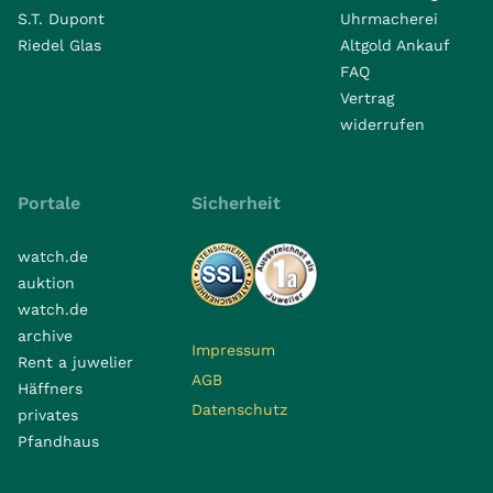
S.T. Dupont
Uhrmacherei
Riedel Glas
Altgold Ankauf
FAQ
Vertrag
widerrufen
Portale
Sicherheit
watch.de
auktion
watch.de
archive
Impressum
Rent a juwelier
AGB
Häffners
Datenschutz
privates
Pfandhaus