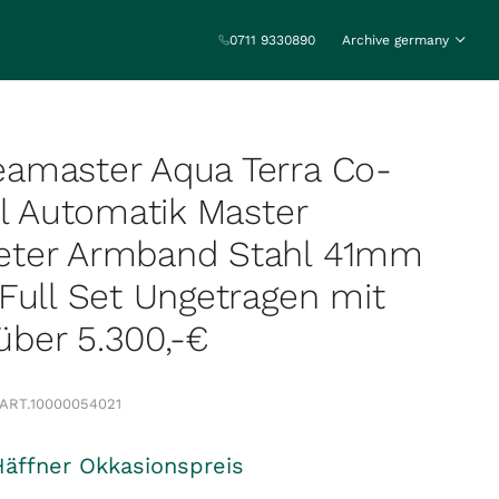
0711 9330890
Archive germany
amaster Aqua Terra Co-
hl Automatik Master
ter Armband Stahl 41mm
Full Set Ungetragen mit
 über 5.300,-€
ART.
10000054021
Häffner Okkasionspreis