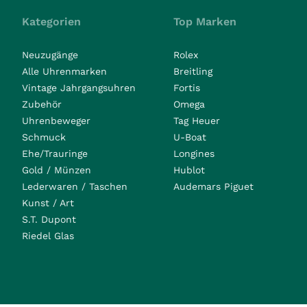
Kategorien
Top Marken
Neuzugänge
Rolex
Alle Uhrenmarken
Breitling
Vintage Jahrgangsuhren
Fortis
Zubehör
Omega
Uhrenbeweger
Tag Heuer
Schmuck
U-Boat
Ehe/Trauringe
Longines
Gold / Münzen
Hublot
Lederwaren / Taschen
Audemars Piguet
Kunst / Art
S.T. Dupont
Riedel Glas