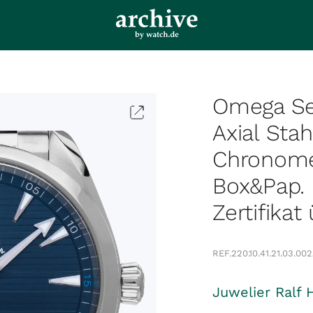
Omega Se
Axial Sta
Chronome
Box&Pap. 
Zertifikat
REF.
220.10.41.21.03.002
Juwelier Ralf 