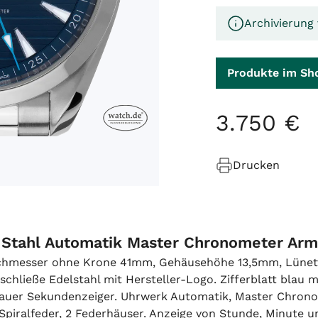
Archivierung
Produkte im Sh
3
.
750
€
Drucken
 Stahl Automatik Master Chronometer Arm
rchmesser ohne Krone 41mm, Gehäusehöhe 13,5mm, Lünette
tschließe Edelstahl mit Hersteller-Logo. Zifferblatt blau 
lauer Sekundenzeiger. Uhrwerk Automatik, Master Chron
piralfeder, 2 Federhäuser. Anzeige von Stunde, Minute u