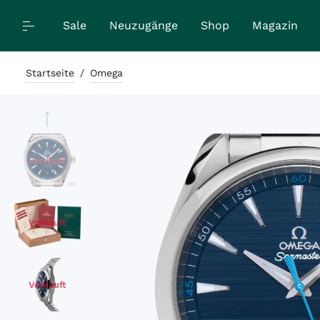
Sale
Neuzugänge
Shop
Magazin
Startseite
/
Omega
Verkauft
Verkauft
Verkauft