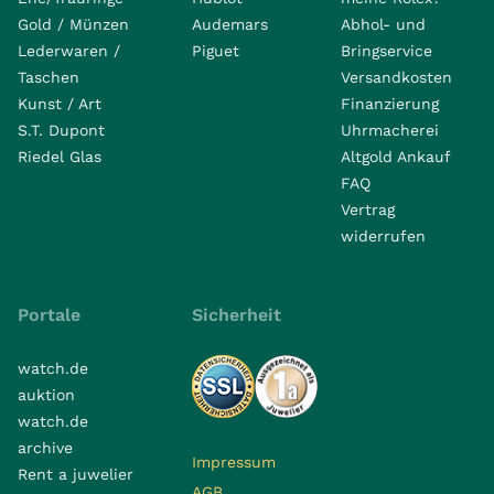
Gold / Münzen
Audemars
Abhol- und
Lederwaren /
Piguet
Bringservice
Taschen
Versandkosten
Kunst / Art
Finanzierung
S.T. Dupont
Uhrmacherei
Riedel Glas
Altgold Ankauf
FAQ
Vertrag
widerrufen
Portale
Sicherheit
watch.de
auktion
watch.de
archive
Impressum
Rent a juwelier
AGB