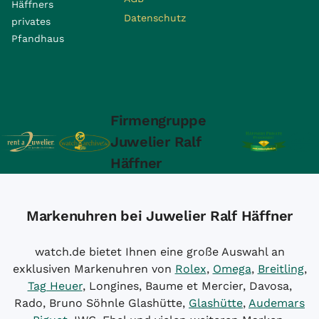
Häffners
Datenschutz
privates
Pfandhaus
Firmengruppe
Juwelier Ralf
Häffner
Markenuhren bei Juwelier Ralf Häffner
watch.de bietet Ihnen eine große Auswahl an
exklusiven Markenuhren von
Rolex
,
Omega
,
Breitling
,
Tag Heuer
, Longines, Baume et Mercier, Davosa,
Rado, Bruno Söhnle Glashütte,
Glashütte
,
Audemars