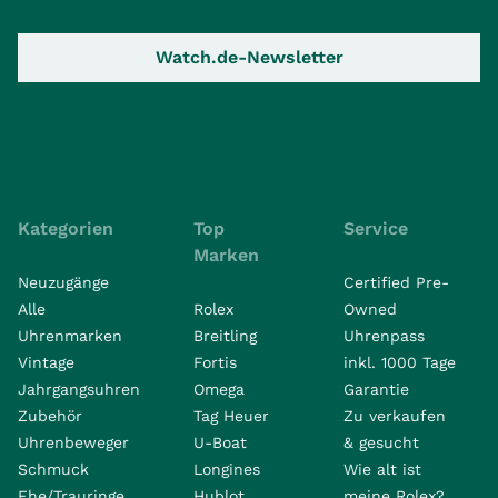
Watch.de-Newsletter
Kategorien
Top
Service
Marken
Neuzugänge
Certified Pre-
Alle
Rolex
Owned
Uhrenmarken
Breitling
Uhrenpass
Vintage
Fortis
inkl. 1000 Tage
Jahrgangsuhren
Omega
Garantie
Zubehör
Tag Heuer
Zu verkaufen
Uhrenbeweger
U-Boat
& gesucht
Schmuck
Longines
Wie alt ist
Ehe/Trauringe
Hublot
meine Rolex?