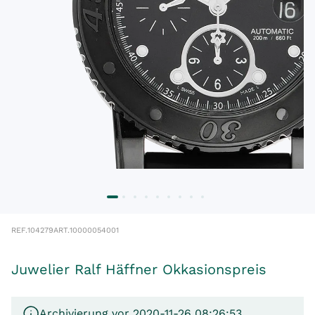
REF.
104279
ART.
10000054001
Juwelier Ralf Häffner Okkasionspreis
Archivierung vor 2020-11-26 08:26:53