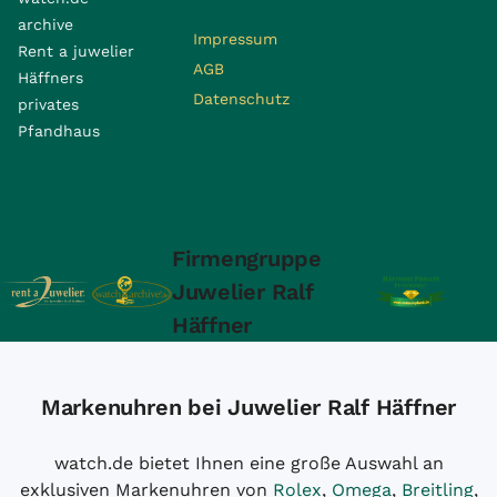
archive
Impressum
Rent a juwelier
AGB
Häffners
Datenschutz
privates
Pfandhaus
Firmengruppe
Juwelier Ralf
Häffner
Markenuhren bei Juwelier Ralf Häffner
watch.de bietet Ihnen eine große Auswahl an
exklusiven Markenuhren von
Rolex
,
Omega
,
Breitling
,