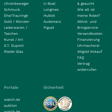
Uhrenbeweger
U-Boat
& gesucht
Schmuck
Longines
Wie alt ist
Ehe/Trauringe
Hublot
meine Rolex?
Gold / Münzen
Audemars
Abhol- und
Lederwaren /
Piguet
Bringservice
Taschen
Versandkosten
Kunst / Art
Finanzierung
S.T. Dupont
Uhrmacherei
Riedel Glas
Altgold Ankauf
FAQ
Vertrag
widerrufen
Portale
Sicherheit
watch.de
auktion
watch.de