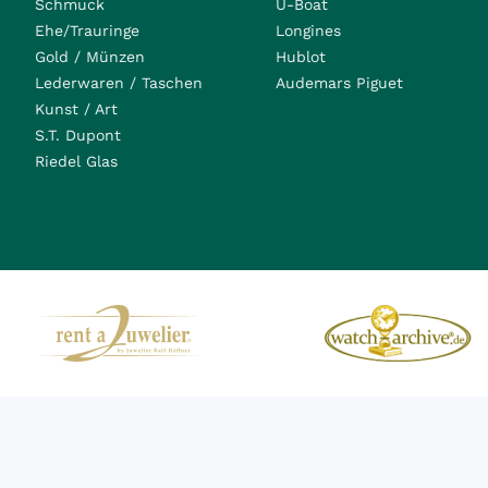
Schmuck
U-Boat
Ehe/Trauringe
Longines
Gold / Münzen
Hublot
Lederwaren / Taschen
Audemars Piguet
Kunst / Art
S.T. Dupont
Riedel Glas