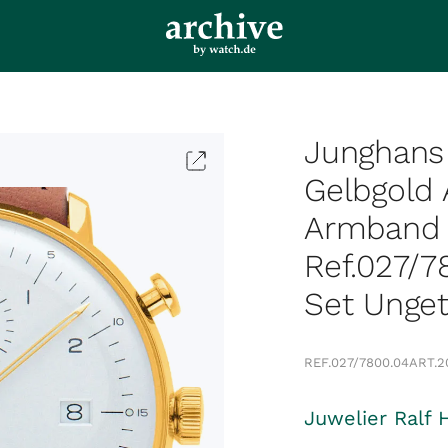
Junghans
Gelbgold
Armband
Ref.027/7
Set Unge
REF.
027/7800.04
ART.
2
Juwelier Ralf 