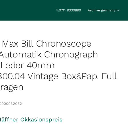
0711 9330890
Archive germany
 Max Bill Chronoscope
 Automatik Chronograph
 Leder 40mm
800.04 Vintage Box&Pap. Full
tragen
0000032052
Häffner Okkasionspreis