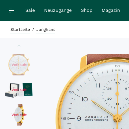
Sale
Neuzugänge
Shop
Magazin
Startseite
/
Junghans
Verkauft
Verkauft
Verkauft