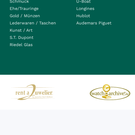
Schmuck
U-Boat
Ehe/Trauringe
Longines
Gold / Münzen
Hublot
Lederwaren / Taschen
Audemars Piguet
Kunst / Art
S.T. Dupont
Riedel Glas