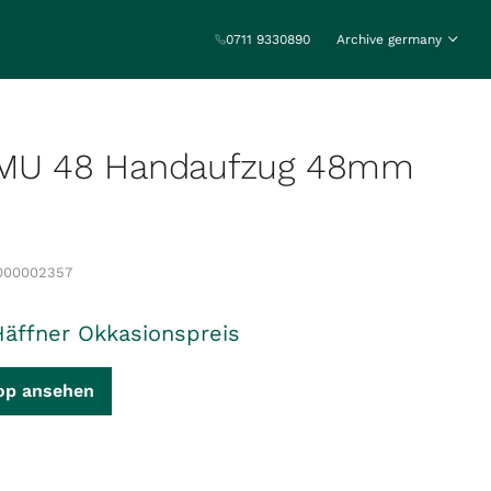
0711 9330890
Archive germany
KMU 48 Handaufzug 48mm
000002357
Häffner Okkasionspreis
op ansehen