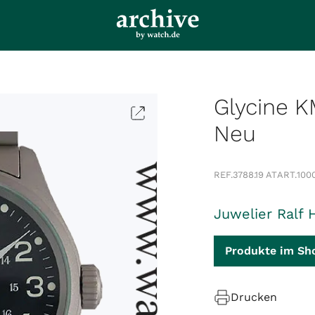
Glycine 
Neu
REF.
3788.19 AT
ART.
100
Juwelier Ralf 
Produkte im Sh
Drucken