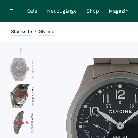
Sale
Neuzugänge
Shop
Magazin
Startseite
/
Glycine
Verkauft
Verkauft
Verkauft