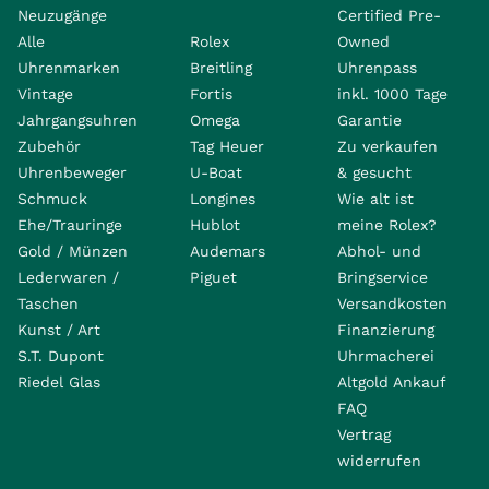
Neuzugänge
Certified Pre-
Alle
Rolex
Owned
Uhrenmarken
Breitling
Uhrenpass
Vintage
Fortis
inkl. 1000 Tage
Jahrgangsuhren
Omega
Garantie
Zubehör
Tag Heuer
Zu verkaufen
Uhrenbeweger
U-Boat
& gesucht
Schmuck
Longines
Wie alt ist
Ehe/Trauringe
Hublot
meine Rolex?
Gold / Münzen
Audemars
Abhol- und
Lederwaren /
Piguet
Bringservice
Taschen
Versandkosten
Kunst / Art
Finanzierung
S.T. Dupont
Uhrmacherei
Riedel Glas
Altgold Ankauf
FAQ
Vertrag
widerrufen