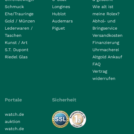
Schmuck
Longines
Wie alt ist
Ehe/Trauringe
Hublot
meine Rolex?
Gold / Münzen
Audemars
Abhol- und
Lederwaren /
Piguet
Bringservice
Taschen
Versandkosten
Kunst / Art
Finanzierung
S.T. Dupont
Uhrmacherei
Riedel Glas
Altgold Ankauf
FAQ
Vertrag
widerrufen
Portale
Sicherheit
watch.de
auktion
watch.de