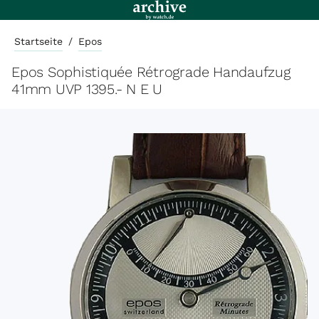
Startseite
/
Epos
Epos Sophistiquée Rétrograde Handaufzug
41mm UVP 1395.- N E U