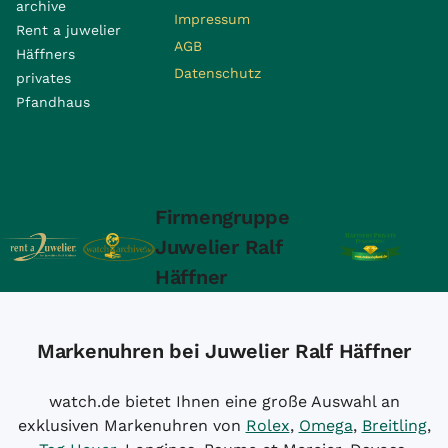
archive
Impressum
Rent a juwelier
AGB
Häffners
Datenschutz
privates
Pfandhaus
Firmengruppe
Juwelier Ralf
Häffner
Markenuhren bei Juwelier Ralf Häffner
watch.de bietet Ihnen eine große Auswahl an
exklusiven Markenuhren von
Rolex
,
Omega
,
Breitling
,