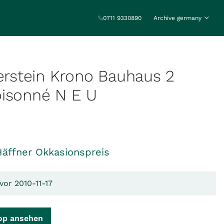
0711 9330890
Archive germany
berstein Krono Bauhaus 2
oisonné N E U
Häffner Okkasionspreis
vor 2010-11-17
op ansehen