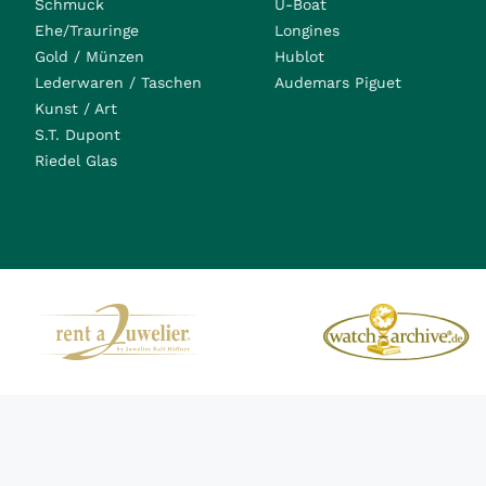
Schmuck
U-Boat
Ehe/Trauringe
Longines
Gold / Münzen
Hublot
Lederwaren / Taschen
Audemars Piguet
Kunst / Art
S.T. Dupont
Riedel Glas