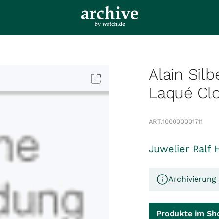
Alain Sil
Laqué Cl
ART.
100000001711
Juwelier Ralf 
Archivierung 
Produkte im Sh