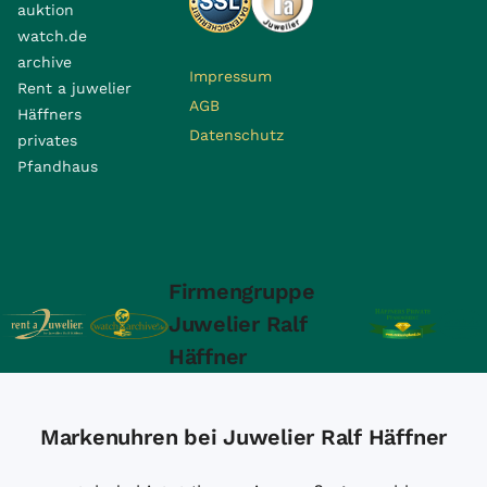
auktion
watch.de
archive
Impressum
Rent a juwelier
AGB
Häffners
Datenschutz
privates
Pfandhaus
Firmengruppe
Juwelier Ralf
Häffner
Markenuhren bei Juwelier Ralf Häffner