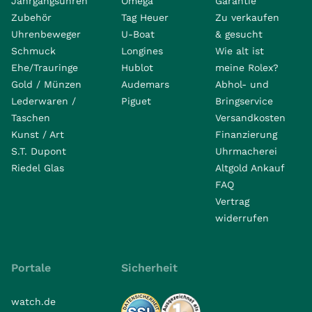
Jahrgangsuhren
Omega
Garantie
Zubehör
Tag Heuer
Zu verkaufen
Uhrenbeweger
U-Boat
& gesucht
Schmuck
Longines
Wie alt ist
Ehe/Trauringe
Hublot
meine Rolex?
Gold / Münzen
Audemars
Abhol- und
Lederwaren /
Piguet
Bringservice
Taschen
Versandkosten
Kunst / Art
Finanzierung
S.T. Dupont
Uhrmacherei
Riedel Glas
Altgold Ankauf
FAQ
Vertrag
widerrufen
Portale
Sicherheit
watch.de