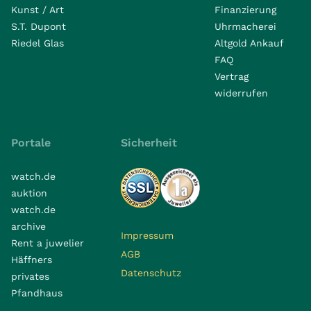
Kunst / Art
Finanzierung
S.T. Dupont
Uhrmacherei
Riedel Glas
Altgold Ankauf
FAQ
Vertrag
widerrufen
Portale
Sicherheit
watch.de
auktion
watch.de
archive
Impressum
Rent a juwelier
AGB
Häffners
Datenschutz
privates
Pfandhaus