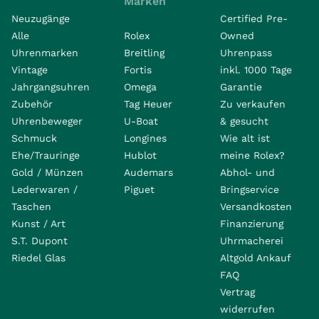
Marken
Neuzugänge
Certified Pre-
Alle
Rolex
Owned
Uhrenmarken
Breitling
Uhrenpass
Vintage
Fortis
inkl. 1000 Tage
Jahrgangsuhren
Omega
Garantie
Zubehör
Tag Heuer
Zu verkaufen
Uhrenbeweger
U-Boat
& gesucht
Schmuck
Longines
Wie alt ist
Ehe/Trauringe
Hublot
meine Rolex?
Gold / Münzen
Audemars
Abhol- und
Lederwaren /
Piguet
Bringservice
Taschen
Versandkosten
Kunst / Art
Finanzierung
S.T. Dupont
Uhrmacherei
Riedel Glas
Altgold Ankauf
FAQ
Vertrag
widerrufen