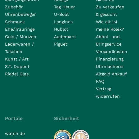
Zubehör
Tag Heuer
Zu verkaufen
Uhrenbeweger
U-Boat
& gesucht
Schmuck
Longines
Wie alt ist
Ehe/Trauringe
Hublot
meine Rolex?
Gold / Münzen
Audemars
Abhol- und
Lederwaren /
Piguet
Bringservice
Taschen
Versandkosten
Kunst / Art
Finanzierung
S.T. Dupont
Uhrmacherei
Riedel Glas
Altgold Ankauf
FAQ
Vertrag
widerrufen
Portale
Sicherheit
watch.de