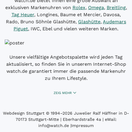
watch.de bietet Ihnen eine große Auswahl an
exklusiven Markenuhren von
Rolex
,
Omega
,
Breitling
,
Tag Heuer
, Longines, Baume et Mercier, Davosa,
Rado, Bruno Söhnle Glashütte,
Glashütte
,
Audemars
Piguet
, IWC, Ebel und vielen weiteren Marken.
Unsere vielfältige Angebotspalette wird jeden Tag
aktualisiert, so finden Sie in unserem Internet-Shop
watch.de garantiert immer die passende Markenuhr
zu Ihrem Lifestyle.
ZEIG MEHR
Webdesign Stuttgart
© 1994­–2026 Juwelier Ralf Häffner in D-
70173 Stuttgart-Mitte | Eberhardstraße 4a | eMail:
info@watch.de
|
Impressum