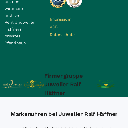
auktion
watch.de
archive
Impressum
Rent a juwelier
AGB
Häffners
Datenschutz
privates
Pfandhaus
Firmengruppe
Juwelier Ralf
Häffner
Markenuhren bei Juwelier Ralf Häffner