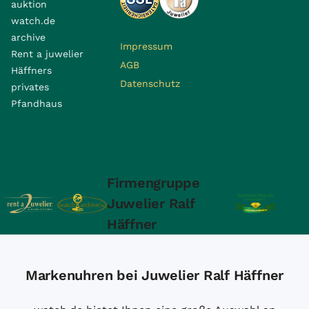
auktion
watch.de
archive
Impressum
Rent a juwelier
AGB
Häffners
Datenschutz
privates
Pfandhaus
Firmengruppe
Juwelier Ralf
Häffner
Markenuhren bei Juwelier Ralf Häffner