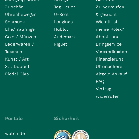
Zubehör
Tag Heuer
Zu verkaufen
Uhrenbeweger
U-Boat
& gesucht
Schmuck
Longines
Wie alt ist
Ehe/Trauringe
Hublot
meine Rolex?
Gold / Münzen
Audemars
Abhol- und
Lederwaren /
Piguet
Bringservice
Taschen
Versandkosten
Kunst / Art
Finanzierung
S.T. Dupont
Uhrmacherei
Riedel Glas
Altgold Ankauf
FAQ
Vertrag
widerrufen
Portale
Sicherheit
watch.de