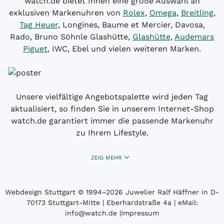
watch.de bietet Ihnen eine große Auswahl an
exklusiven Markenuhren von
Rolex
,
Omega
,
Breitling
,
Tag Heuer
, Longines, Baume et Mercier, Davosa,
Rado, Bruno Söhnle Glashütte,
Glashütte
,
Audemars
Piguet
, IWC, Ebel und vielen weiteren Marken.
Unsere vielfältige Angebotspalette wird jeden Tag
aktualisiert, so finden Sie in unserem Internet-Shop
watch.de garantiert immer die passende Markenuhr
zu Ihrem Lifestyle.
ZEIG MEHR
Webdesign Stuttgart
© 1994­–2026 Juwelier Ralf Häffner in D-
70173 Stuttgart-Mitte | Eberhardstraße 4a | eMail:
info@watch.de
|
Impressum