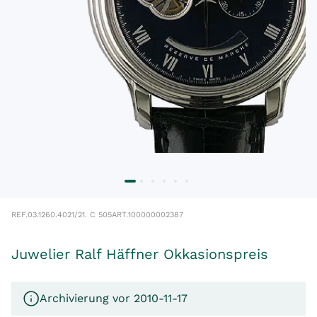
REF.
03.1260.4021/21. C 505
ART.
100000002387
Juwelier Ralf Häffner Okkasionspreis
Archivierung vor 2010-11-17