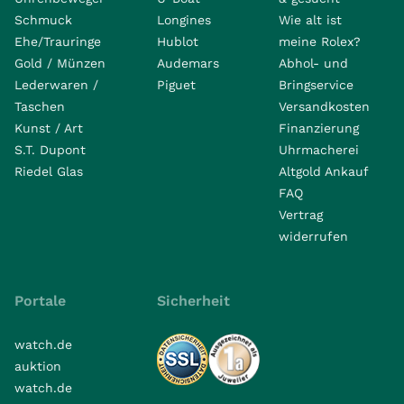
Schmuck
Longines
Wie alt ist
Ehe/Trauringe
Hublot
meine Rolex?
Gold / Münzen
Audemars
Abhol- und
Lederwaren /
Piguet
Bringservice
Taschen
Versandkosten
Kunst / Art
Finanzierung
S.T. Dupont
Uhrmacherei
Riedel Glas
Altgold Ankauf
FAQ
Vertrag
widerrufen
Portale
Sicherheit
watch.de
auktion
watch.de