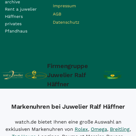
archive
Impressum
Rent a juwelier
AGB
Häffners
Datenschutz
privates
Pfandhaus
Firmengruppe
Juwelier Ralf
Häffner
Markenuhren bei Juwelier Ralf Häffner
watch.de bietet Ihnen eine große Auswahl an
exklusiven Markenuhren von
Rolex
,
Omega
,
Breitling
,