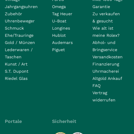
Jahrgangsuhren
Omega
Garantie
Zubehör
Tag Heuer
Zu verkaufen
Uhrenbeweger
U-Boat
& gesucht
Schmuck
Longines
Wie alt ist
Ehe/Trauringe
Hublot
meine Rolex?
Gold / Münzen
Audemars
Abhol- und
Lederwaren /
Piguet
Bringservice
Taschen
Versandkosten
Kunst / Art
Finanzierung
S.T. Dupont
Uhrmacherei
Riedel Glas
Altgold Ankauf
FAQ
Vertrag
widerrufen
Portale
Sicherheit