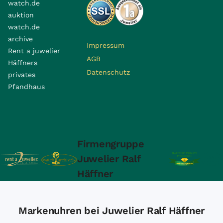
watch.de
auktion
watch.de
archive
Impressum
Rent a juwelier
AGB
Häffners
Datenschutz
privates
Pfandhaus
Firmengruppe
Juwelier Ralf
Häffner
Markenuhren bei Juwelier Ralf Häffner