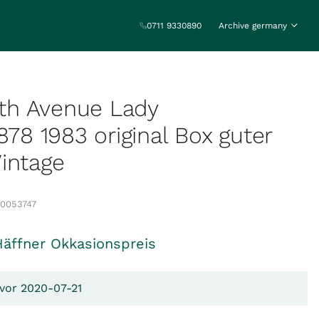
0711 9330890
Archive germany
h Avenue Lady
878 1983 original Box guter
intage
00053747
Häffner Okkasionspreis
 vor 2020-07-21