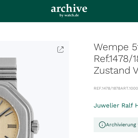
Wempe 5t
Ref.1478/1
Zustand V
REF.
1478/1878
ART.
100
Juwelier Ralf 
Archivierung