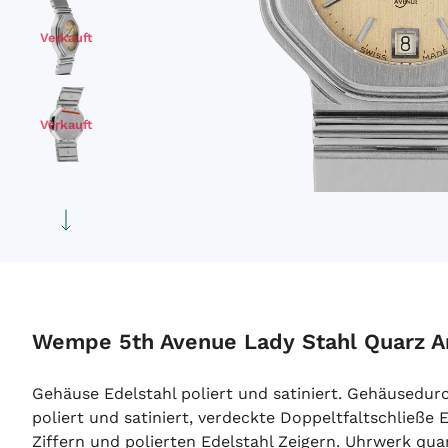
Verkauft
Verkauft
Verkauft
Verkauft
Wempe 5th Avenue Lady Stahl Quarz A
Verkauft
Gehäuse Edelstahl poliert und satiniert. Gehäusedu
poliert und satiniert, verdeckte Doppeltfaltschließe
Ziffern und polierten Edelstahl Zeigern. Uhrwerk qua