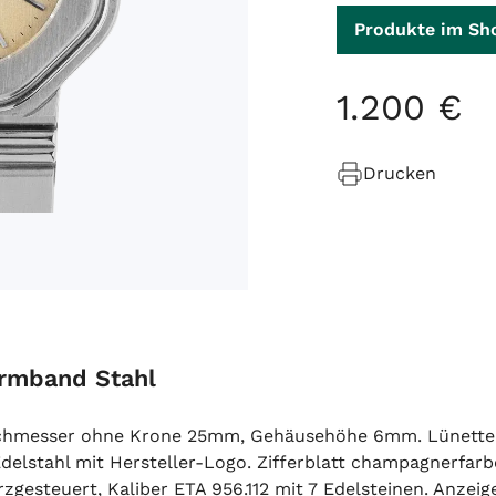
Produkte im Sh
1
.
200
€
Drucken
rmband Stahl
rchmesser ohne Krone 25mm, Gehäusehöhe 6mm. Lünette Ed
 Edelstahl mit Hersteller-Logo. Zifferblatt champagnerfa
rzgesteuert, Kaliber ETA 956.112 mit 7 Edelsteinen. Anze