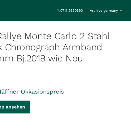
0711 9330890
Archive germany
Rallye Monte Carlo 2 Stahl
k Chronograph Armband
mm Bj.2019 wie Neu
Häffner Okkasionspreis
op ansehen