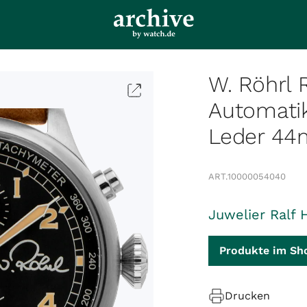
W. Röhrl 
Automati
Leder 44
ART.
10000054040
Juwelier Ralf 
Produkte im Sh
Drucken