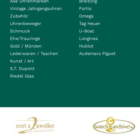
Alle Uhrenmarken
Breitling
Vintage Jahrgangsuhren
Fortis
Zubehör
Omega
Uhrenbeweger
Tag Heuer
Schmuck
U-Boat
Ehe/Trauringe
Longines
Gold / Münzen
Hublot
Lederwaren / Taschen
Audemars Piguet
Kunst / Art
S.T. Dupont
Riedel Glas