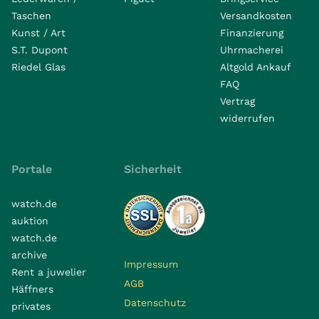
Taschen
Versandkosten
Kunst / Art
Finanzierung
S.T. Dupont
Uhrmacherei
Riedel Glas
Altgold Ankauf
FAQ
Vertrag
widerrufen
Portale
Sicherheit
watch.de
auktion
watch.de
archive
Impressum
Rent a juwelier
AGB
Häffners
Datenschutz
privates