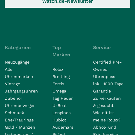
Watch.de-Newsletter
Kategorien
Top
Service
Marken
Neuzugänge
Certified Pre-
Alle
Rolex
Owned
Uhrenmarken
Breitling
Uhrenpass
Vintage
Fortis
inkl. 1000 Tage
Jahrgangsuhren
Omega
Garantie
Zubehör
Tag Heuer
Zu verkaufen
Uhrenbeweger
U-Boat
& gesucht
Schmuck
Longines
Wie alt ist
Ehe/Trauringe
Hublot
meine Rolex?
Gold / Münzen
Audemars
Abhol- und
Lederwaren /
Piguet
Bringservice