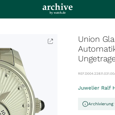
Union Gla
Automati
Ungetrag
REF.
D004.228.11.031.00
Juwelier Ralf 
Archivierung 