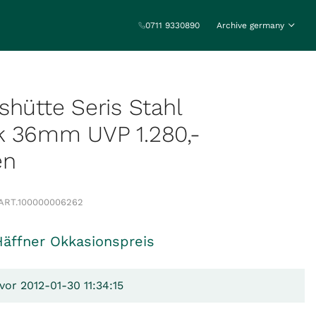
0711 9330890
Archive germany
shütte Seris Stahl
k 36mm UVP 1.280,-
en
ART.
100000006262
Häffner Okkasionspreis
vor 2012-01-30 11:34:15