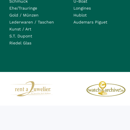
Schmuck
U-Boat
Ehe/Trauringe
Longines
Gold / Münzen
Hublot
Lederwaren / Taschen
Audemars Piguet
Kunst / Art
S.T. Dupont
Riedel Glas