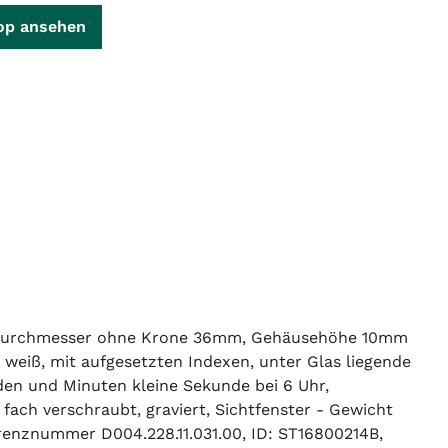
op ansehen
äusedurchmesser ohne Krone 36mm, Gehäusehöhe 10mm
t weiß, mit aufgesetzten Indexen, unter Glas liegende
den und Minuten kleine Sekunde bei 6 Uhr,
fach verschraubt, graviert, Sichtfenster - Gewicht
renznummer D004.228.11.031.00, ID: ST16800214B,