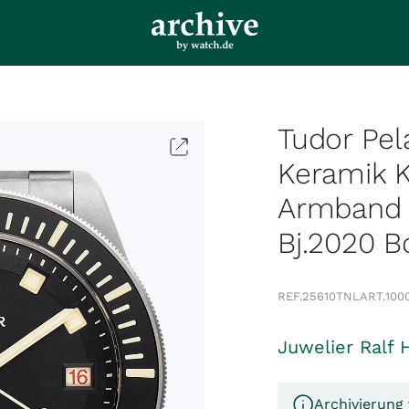
Tudor Pel
Keramik K
Armband 
Bj.2020 B
REF.
25610TNL
ART.
100
Juwelier Ralf 
Archivierung