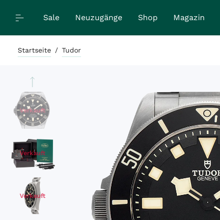
Sale
Neuzugänge
Shop
Magazin
Startseite
/
Tudor
Verkauft
Verkauft
Verkauft