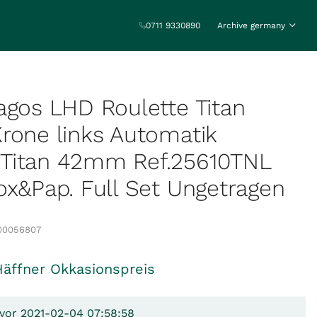
0711 9330890
Archive germany
agos LHD Roulette Titan
rone links Automatik
Titan 42mm Ref.25610TNL
ox&Pap. Full Set Ungetragen
00056807
Häffner Okkasionspreis
 vor 2021-02-04 07:58:58