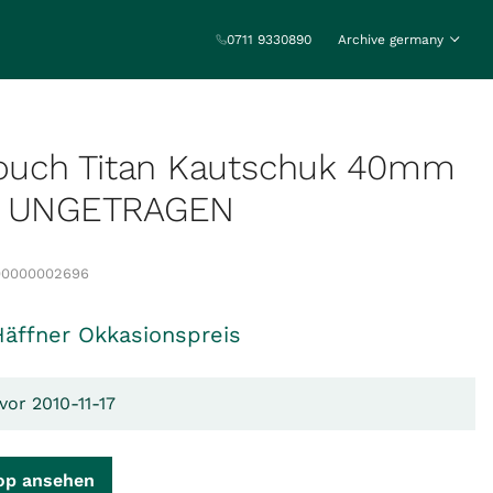
0711 9330890
Archive germany
Touch Titan Kautschuk 40mm
- UNGETRAGEN
00000002696
Häffner Okkasionspreis
vor 2010-11-17
op ansehen