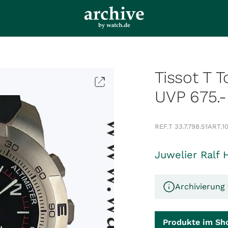
Tissot T 
UVP 675.
REF.
T 33.7.798.51
ART.
1
Juwelier Ralf 
Archivierung 
Produkte im Sh