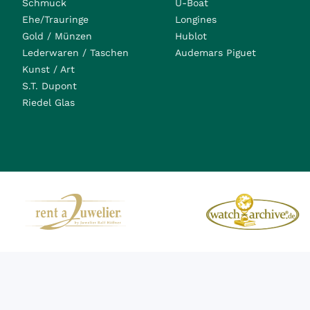
Schmuck
U-Boat
Ehe/Trauringe
Longines
Gold / Münzen
Hublot
Lederwaren / Taschen
Audemars Piguet
Kunst / Art
S.T. Dupont
Riedel Glas