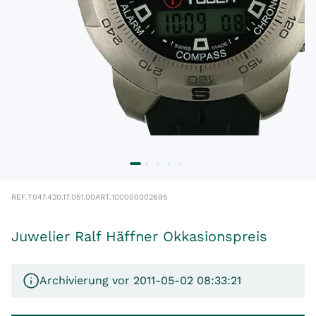
REF.
T047.420.17.051.00
ART.
100000002695
Juwelier Ralf Häffner Okkasionspreis
Archivierung vor 2011-05-02 08:33:21