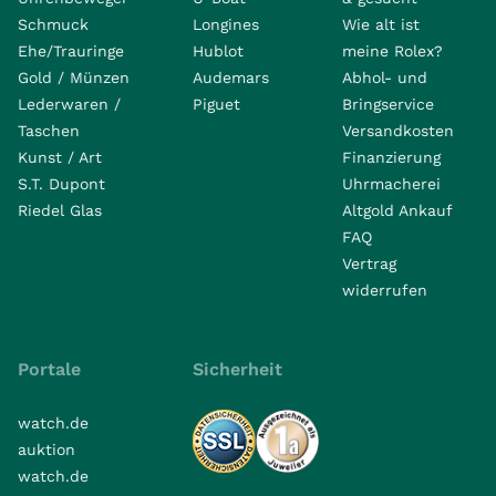
Schmuck
Longines
Wie alt ist
Ehe/Trauringe
Hublot
meine Rolex?
Gold / Münzen
Audemars
Abhol- und
Lederwaren /
Piguet
Bringservice
Taschen
Versandkosten
Kunst / Art
Finanzierung
S.T. Dupont
Uhrmacherei
Riedel Glas
Altgold Ankauf
FAQ
Vertrag
widerrufen
Portale
Sicherheit
watch.de
auktion
watch.de