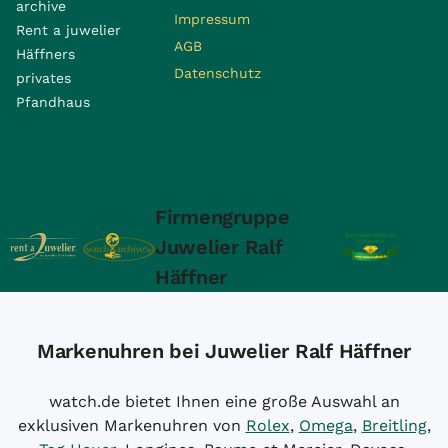
archive
Impressum
Rent a juwelier
AGB
Häffners
Datenschutz
privates
Pfandhaus
Firmengruppe
Juwelier Ralf
Häffner
Markenuhren bei Juwelier Ralf Häffner
watch.de bietet Ihnen eine große Auswahl an
exklusiven Markenuhren von
Rolex
,
Omega
,
Breitling
,