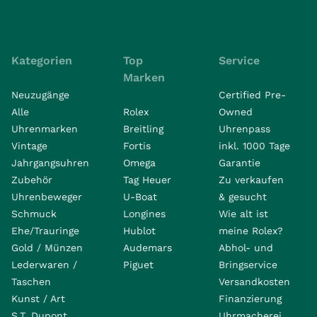
Kategorien
Top
Service
Marken
Neuzugänge
Certified Pre-
Alle
Rolex
Owned
Uhrenmarken
Breitling
Uhrenpass
Vintage
Fortis
inkl. 1000 Tage
Jahrgangsuhren
Omega
Garantie
Zubehör
Tag Heuer
Zu verkaufen
Uhrenbeweger
U-Boat
& gesucht
Schmuck
Longines
Wie alt ist
Ehe/Trauringe
Hublot
meine Rolex?
Gold / Münzen
Audemars
Abhol- und
Lederwaren /
Piguet
Bringservice
Taschen
Versandkosten
Kunst / Art
Finanzierung
S.T. Dupont
Uhrmacherei