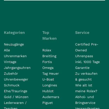
Kategorien
Top
Service
Marken
Neuzugänge
Certified Pre-
Alle
Rolex
Owned
Uhrenmarken
Breitling
Uhrenpass
Vintage
Fortis
inkl. 1000 Tage
Jahrgangsuhren
Omega
Garantie
Zubehör
Tag Heuer
Zu verkaufen
Uhrenbeweger
U-Boat
& gesucht
Schmuck
Longines
Wie alt ist
Ehe/Trauringe
Hublot
meine Rolex?
Gold / Münzen
Audemars
Abhol- und
Lederwaren /
Piguet
Bringservice
Taschen
Versandkosten