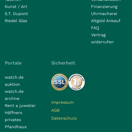
Kunst / Art
Finanzierung
S.T. Dupont
Uhrmacherei
Riedel Glas
Altgold Ankauf
FAQ
Vertrag
widerrufen
Portale
Sicherheit
watch.de
auktion
watch.de
archive
Impressum
Rent a juwelier
AGB
Häffners
Datenschutz
privates
Pfandhaus