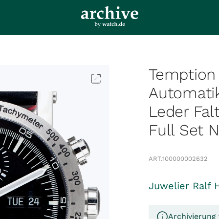
Temption 
Automati
Leder Fa
Full Set 
ART.
100000002632
Juwelier Ralf 
Archivierung 