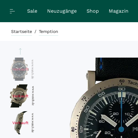
Sale
Neuzugänge
Shop
Magazin
Startseite
/
Temption
Verkauft
Verkauft
Verkauft