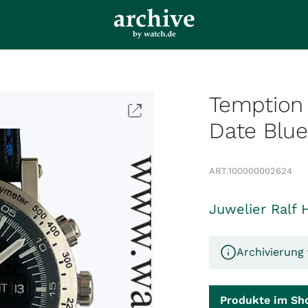
Temption 
Date Blu
ART.
100000002624
Juwelier Ralf 
Archivierung 
Produkte im Sh