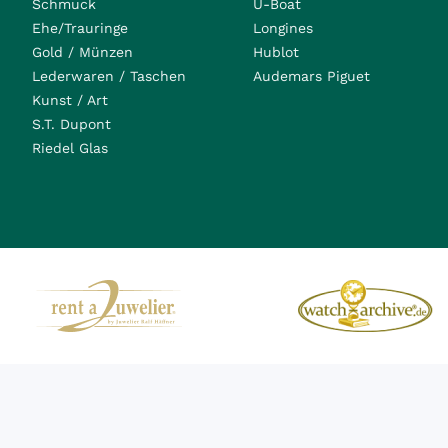
Schmuck
U-Boat
Ehe/Trauringe
Longines
Gold / Münzen
Hublot
Lederwaren / Taschen
Audemars Piguet
Kunst / Art
S.T. Dupont
Riedel Glas