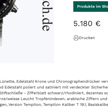
Produkte im Sh
5
.
180
€
Drucken
ahl Lünette, Edelstahl Krone und Chronographendrücker v
 Edelstahl poliert und satiniert mit verdeckter Sicherhe
tiftschließe - Zifferblatt schwarz/rhodiniert, dezentes s
hwarze/weisse Leucht Tropfenindexen, arabische Ziffern u
, Version Temption, Temption Kaliber T 19.1, Basiskaliber 