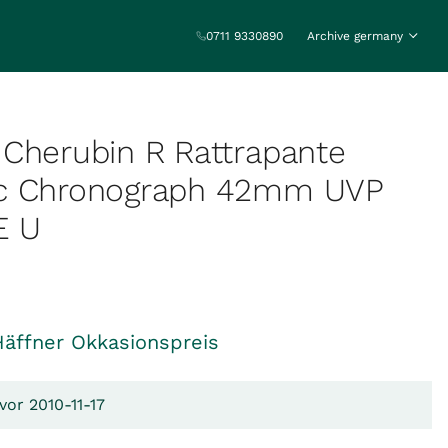
0711 9330890
Archive germany
Cherubin R Rattrapante
c Chronograph 42mm UVP
E U
Häffner Okkasionspreis
vor 2010-11-17