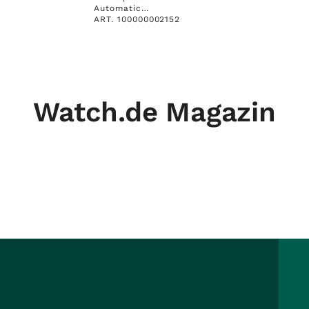
Automatic
Chronograph 42mm
ART. 100000002152
UVP 5480.- N E U
Watch.de Magazin