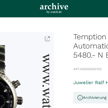
Temption 
Automati
5480.- N 
ART.
100000002152
Juwelier Ralf 
Archivierung 