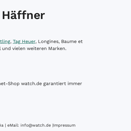
 Häffner
tling
,
Tag Heuer
, Longines, Baume et
l und vielen weiteren Marken.
ernet-Shop watch.de garantiert immer
a | eMail:
info@watch.de
|
Impressum