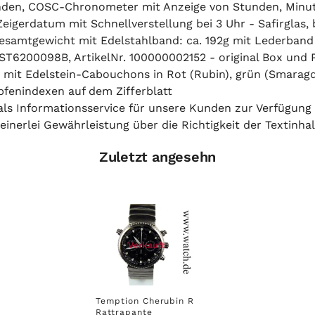
tunden, COSC-Chronometer mit Anzeige von Stunden, Minu
eigerdatum mit Schnellverstellung bei 3 Uhr - Safirglas,
r, Gesamtgewicht mit Edelstahlband: ca. 192g mit Lederb
ST6200098B, ArtikelNr. 100000002152 - original Box und 
h mit Edelstein-Cabouchons in Rot (Rubin), grün (Smaragd)
fenindexen auf dem Zifferblatt
h als Informationsservice für unsere Kunden zur Verfügung
inerlei Gewährleistung über die Richtigkeit der Textinhal
Zuletzt angesehn
Verkauft
Temption Cherubin R
Rattrapante