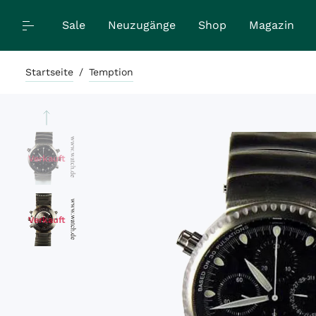
Sale
Neuzugänge
Shop
Magazin
Startseite
/
Temption
Verkauft
Verkauft