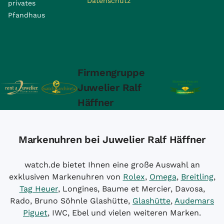
Datenschutz
privates
Pfandhaus
Firmengruppe
Juwelier Ralf
Häffner
Markenuhren bei Juwelier Ralf Häffner
watch.de bietet Ihnen eine große Auswahl an
exklusiven Markenuhren von
Rolex
,
Omega
,
Breitling
,
Tag Heuer
, Longines, Baume et Mercier, Davosa,
Rado, Bruno Söhnle Glashütte,
Glashütte
,
Audemars
Piguet
, IWC, Ebel und vielen weiteren Marken.