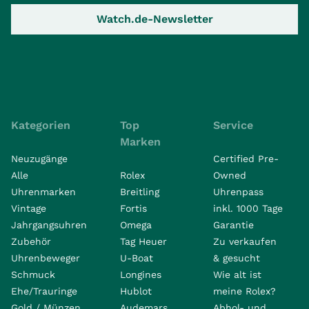
Watch.de-Newsletter
Kategorien
Top
Service
Marken
Neuzugänge
Certified Pre-
Alle
Rolex
Owned
Uhrenmarken
Breitling
Uhrenpass
Vintage
Fortis
inkl. 1000 Tage
Jahrgangsuhren
Omega
Garantie
Zubehör
Tag Heuer
Zu verkaufen
Uhrenbeweger
U-Boat
& gesucht
Schmuck
Longines
Wie alt ist
Ehe/Trauringe
Hublot
meine Rolex?
Gold / Münzen
Audemars
Abhol- und