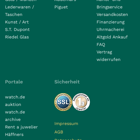
Lederwaren /
Piguet
Bringservice
Taschen
Versandkosten
Kunst / Art
Finanzierung
S.T. Dupont
Uhrmacherei
Riedel Glas
Altgold Ankauf
FAQ
Vertrag
widerrufen
Portale
Sicherheit
watch.de
auktion
watch.de
archive
Impressum
Rent a juwelier
AGB
Häffners