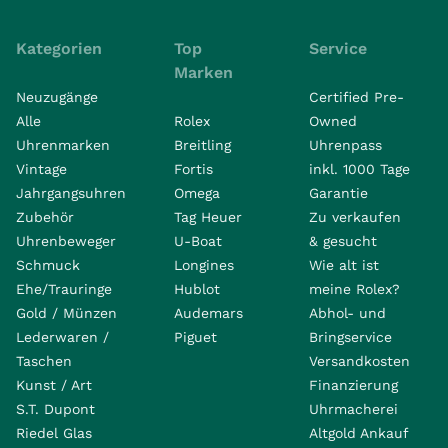
Kategorien
Top
Service
Marken
Neuzugänge
Certified Pre-
Alle
Rolex
Owned
Uhrenmarken
Breitling
Uhrenpass
Vintage
Fortis
inkl. 1000 Tage
Jahrgangsuhren
Omega
Garantie
Zubehör
Tag Heuer
Zu verkaufen
Uhrenbeweger
U-Boat
& gesucht
Schmuck
Longines
Wie alt ist
Ehe/Trauringe
Hublot
meine Rolex?
Gold / Münzen
Audemars
Abhol- und
Lederwaren /
Piguet
Bringservice
Taschen
Versandkosten
Kunst / Art
Finanzierung
S.T. Dupont
Uhrmacherei
Riedel Glas
Altgold Ankauf