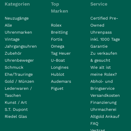
Kategorien
Top
Service
Marken
Neuzugänge
Certified Pre-
Alle
Rolex
Owned
Uhrenmarken
Breitling
Uhrenpass
Vintage
Fortis
inkl. 1000 Tage
Jahrgangsuhren
Omega
Garantie
Zubehör
Tag Heuer
Zu verkaufen
Uhrenbeweger
U-Boat
& gesucht
Schmuck
Longines
Wie alt ist
Ehe/Trauringe
Hublot
meine Rolex?
Gold / Münzen
Audemars
Abhol- und
Lederwaren /
Piguet
Bringservice
Taschen
Versandkosten
Kunst / Art
Finanzierung
S.T. Dupont
Uhrmacherei
Riedel Glas
Altgold Ankauf
FAQ
Vertrag