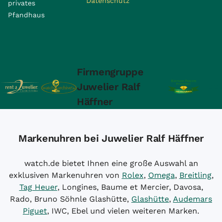
Datenschutz
privates
Pfandhaus
Firmengruppe
Juwelier Ralf
Häffner
Markenuhren bei Juwelier Ralf Häffner
watch.de bietet Ihnen eine große Auswahl an
exklusiven Markenuhren von
Rolex
,
Omega
,
Breitling
,
Tag Heuer
, Longines, Baume et Mercier, Davosa,
Rado, Bruno Söhnle Glashütte,
Glashütte
,
Audemars
Piguet
, IWC, Ebel und vielen weiteren Marken.