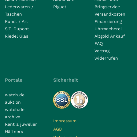
Lederwaren /
Piguet
Bringservice
Taschen
Versandkosten
Kunst / Art
Finanzierung
S.T. Dupont
Uhrmacherei
Riedel Glas
Altgold Ankauf
FAQ
Vertrag
widerrufen
Portale
Sicherheit
watch.de
auktion
watch.de
archive
Impressum
Rent a juwelier
AGB
Häffners