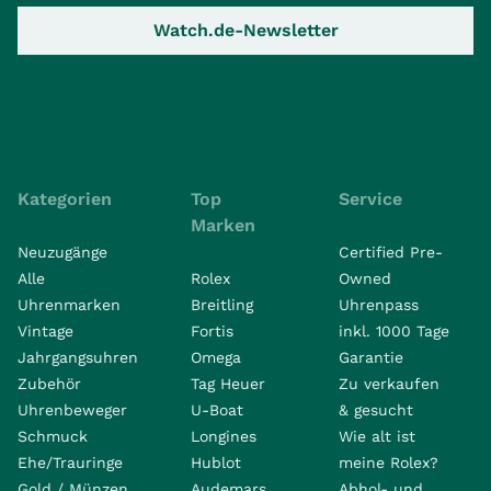
Watch.de-Newsletter
Kategorien
Top
Service
Marken
Neuzugänge
Certified Pre-
Alle
Rolex
Owned
Uhrenmarken
Breitling
Uhrenpass
Vintage
Fortis
inkl. 1000 Tage
Jahrgangsuhren
Omega
Garantie
Zubehör
Tag Heuer
Zu verkaufen
Uhrenbeweger
U-Boat
& gesucht
Schmuck
Longines
Wie alt ist
Ehe/Trauringe
Hublot
meine Rolex?
Gold / Münzen
Audemars
Abhol- und