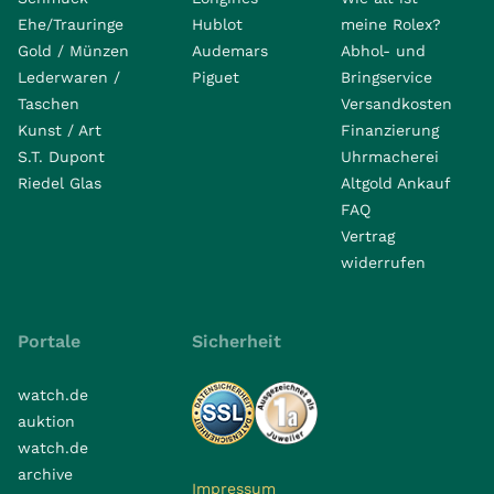
Ehe/Trauringe
Hublot
meine Rolex?
Gold / Münzen
Audemars
Abhol- und
Lederwaren /
Piguet
Bringservice
Taschen
Versandkosten
Kunst / Art
Finanzierung
S.T. Dupont
Uhrmacherei
Riedel Glas
Altgold Ankauf
FAQ
Vertrag
widerrufen
Portale
Sicherheit
watch.de
auktion
watch.de
archive
Impressum