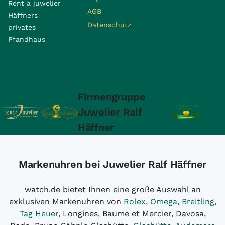
Rent a juwelier
AGB
Häffners
Datenschutz
privates
Pfandhaus
Firmengruppe
Juwelier Ralf
Häffner
Markenuhren bei Juwelier Ralf Häffner
watch.de bietet Ihnen eine große Auswahl an
exklusiven Markenuhren von
Rolex
,
Omega
,
Breitling
,
Tag Heuer
, Longines, Baume et Mercier, Davosa,