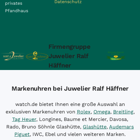
Datenschutz
privates
Pfandhaus
Firmengruppe
Juwelier Ralf
Häffner
Markenuhren bei Juwelier Ralf Häffner
watch.de bietet Ihnen eine große Auswahl an
exklusiven Markenuhren von
Rolex
,
Omega
,
Breitling
,
Tag Heuer
, Longines, Baume et Mercier, Davosa,
Rado, Bruno Söhnle Glashütte,
Glashütte
,
Audemars
Piguet
, IWC, Ebel und vielen weiteren Marken.