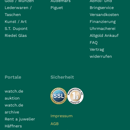
Gold / Münzen
Audemars
Abhol- und
Lederwaren /
Piguet
Bringservice
Taschen
Versandkosten
Kunst / Art
Finanzierung
S.T. Dupont
Uhrmacherei
Riedel Glas
Altgold Ankauf
FAQ
Vertrag
widerrufen
Portale
Sicherheit
watch.de
auktion
watch.de
archive
Impressum
Rent a juwelier
AGB
Häffners