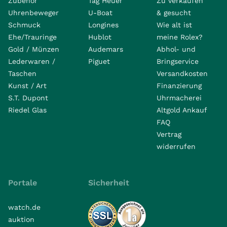
Zubehör
Tag Heuer
Zu verkaufen
Uhrenbeweger
U-Boat
& gesucht
Schmuck
Longines
Wie alt ist
Ehe/Trauringe
Hublot
meine Rolex?
Gold / Münzen
Audemars
Abhol- und
Lederwaren /
Piguet
Bringservice
Taschen
Versandkosten
Kunst / Art
Finanzierung
S.T. Dupont
Uhrmacherei
Riedel Glas
Altgold Ankauf
FAQ
Vertrag
widerrufen
Portale
Sicherheit
watch.de
auktion