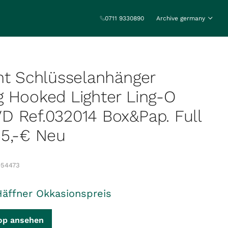
0711 9330890
Archive germany
nt Schlüsselanhänger
 Hooked Lighter Ling-O
 Ref.032014 Box&Pap. Full
55,-€ Neu
054473
Häffner Okkasionspreis
op ansehen