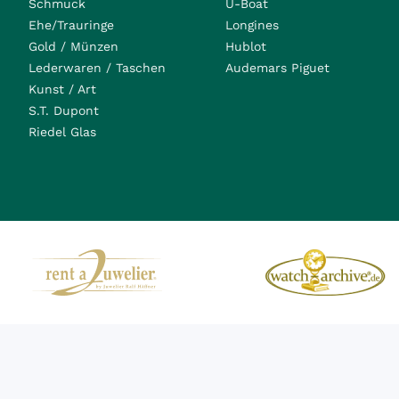
Schmuck
U-Boat
Ehe/Trauringe
Longines
Gold / Münzen
Hublot
Lederwaren / Taschen
Audemars Piguet
Kunst / Art
S.T. Dupont
Riedel Glas