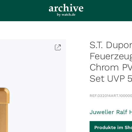
S.T. Dupo
Feuerzeug
Chrom PVD
Set UVP 
REF.
032014
ART.
10000
Juwelier Ralf 
Produkte im Sh