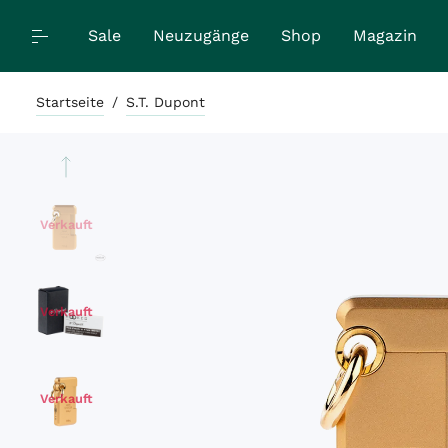
Sale
Neuzugänge
Shop
Magazin
Startseite
/
S.T. Dupont
Verkauft
Verkauft
Verkauft