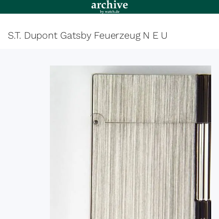
S.T. Dupont Gatsby Feuerzeug N E U