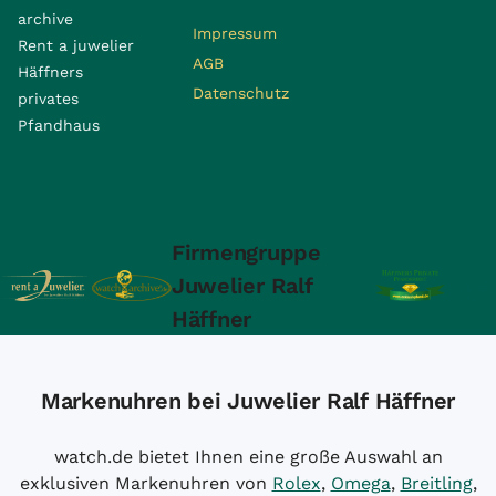
archive
Impressum
Rent a juwelier
AGB
Häffners
Datenschutz
privates
Pfandhaus
Firmengruppe
Juwelier Ralf
Häffner
Markenuhren bei Juwelier Ralf Häffner
watch.de bietet Ihnen eine große Auswahl an
exklusiven Markenuhren von
Rolex
,
Omega
,
Breitling
,