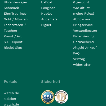
Uhrenbeweger
U-Boat
& gesucht
Schmuck
Longines
Wie alt ist
Ehe/Trauringe
Hublot
meine Rolex?
Gold / Münzen
Audemars
Abhol- und
Lederwaren /
Piguet
Bringservice
Taschen
Versandkosten
Kunst / Art
Finanzierung
S.T. Dupont
Uhrmacherei
Riedel Glas
Altgold Ankauf
FAQ
Vertrag
widerrufen
Portale
Sicherheit
watch.de
auktion
watch.de