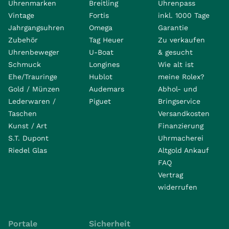
Uhrenmarken
Breitling
Uhrenpass
Vintage
Fortis
inkl. 1000 Tage
Jahrgangsuhren
Omega
Garantie
Zubehör
Tag Heuer
Zu verkaufen
Uhrenbeweger
U-Boat
& gesucht
Schmuck
Longines
Wie alt ist
Ehe/Trauringe
Hublot
meine Rolex?
Gold / Münzen
Audemars
Abhol- und
Lederwaren /
Piguet
Bringservice
Taschen
Versandkosten
Kunst / Art
Finanzierung
S.T. Dupont
Uhrmacherei
Riedel Glas
Altgold Ankauf
FAQ
Vertrag
widerrufen
Portale
Sicherheit