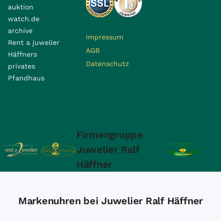
auktion
watch.de
archive
Impressum
Rent a juwelier
AGB
Häffners
Datenschutz
privates
Pfandhaus
Firmengruppe
Juwelier Ralf
Häffner
Markenuhren bei Juwelier Ralf Häffner