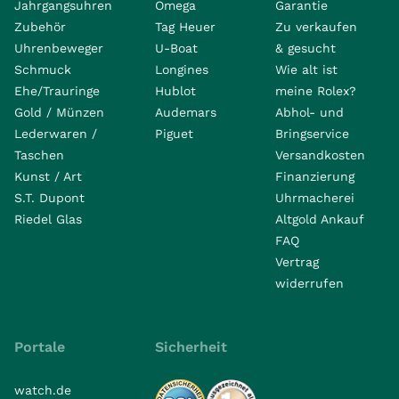
Jahrgangsuhren
Omega
Garantie
Zubehör
Tag Heuer
Zu verkaufen
Uhrenbeweger
U-Boat
& gesucht
Schmuck
Longines
Wie alt ist
Ehe/Trauringe
Hublot
meine Rolex?
Gold / Münzen
Audemars
Abhol- und
Lederwaren /
Piguet
Bringservice
Taschen
Versandkosten
Kunst / Art
Finanzierung
S.T. Dupont
Uhrmacherei
Riedel Glas
Altgold Ankauf
FAQ
Vertrag
widerrufen
Portale
Sicherheit
watch.de