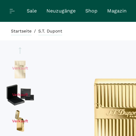
Sale
Neuzugänge
Shop
Magazin
Startseite
/
S.T. Dupont
Verkauft
Verkauft
Verkauft