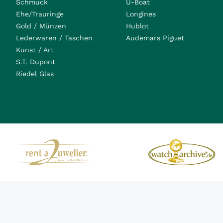
Schmuck
U-Boat
Ehe/Trauringe
Longines
Gold / Münzen
Hublot
Lederwaren / Taschen
Audemars Piguet
Kunst / Art
S.T. Dupont
Riedel Glas