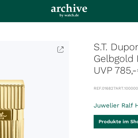
S.T. Dupo
Gelbgold 
UVP 785,
REF.
016827
ART.
100000
Juwelier Ralf 
Produkte im Sh