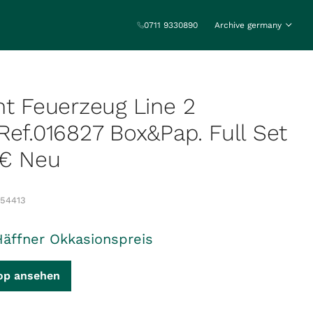
0711 9330890
Archive germany
nt Feuerzeug Line 2
Ref.016827 Box&Pap. Full Set
-€ Neu
54413
Häffner Okkasionspreis
op ansehen