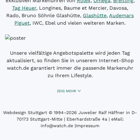
exklusiven Markenuhren von
Rolex
,
Omega
,
Breitling
,
Tag Heuer
, Longines, Baume et Mercier, Davosa,
Rado, Bruno Söhnle Glashütte,
Glashütte
,
Audemars
Piguet
, IWC, Ebel und vielen weiteren Marken.
Unsere vielfältige Angebotspalette wird jeden Tag
aktualisiert, so finden Sie in unserem Internet-Shop
watch.de garantiert immer die passende Markenuhr
zu Ihrem Lifestyle.
ZEIG MEHR
Webdesign Stuttgart
© 1994­–2026 Juwelier Ralf Häffner in D-
70173 Stuttgart-Mitte | Eberhardstraße 4a | eMail:
info@watch.de
|
Impressum