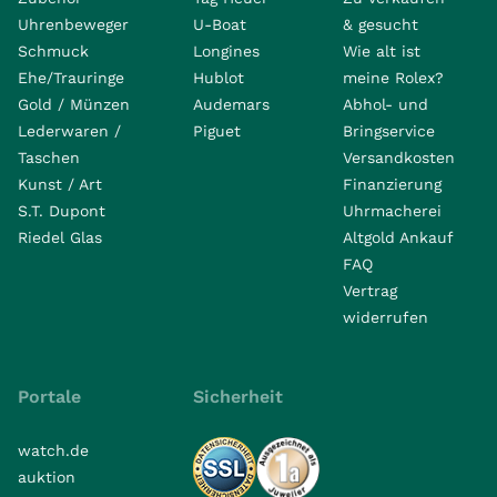
Uhrenbeweger
U-Boat
& gesucht
Schmuck
Longines
Wie alt ist
Ehe/Trauringe
Hublot
meine Rolex?
Gold / Münzen
Audemars
Abhol- und
Lederwaren /
Piguet
Bringservice
Taschen
Versandkosten
Kunst / Art
Finanzierung
S.T. Dupont
Uhrmacherei
Riedel Glas
Altgold Ankauf
FAQ
Vertrag
widerrufen
Portale
Sicherheit
watch.de
auktion