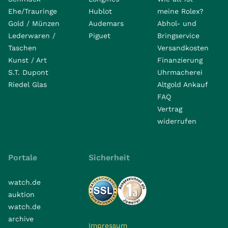
Ehe/Trauringe
Hublot
meine Rolex?
Gold / Münzen
Audemars
Abhol- und
Lederwaren /
Piguet
Bringservice
Taschen
Versandkosten
Kunst / Art
Finanzierung
S.T. Dupont
Uhrmacherei
Riedel Glas
Altgold Ankauf
FAQ
Vertrag
widerrufen
Portale
Sicherheit
watch.de
auktion
watch.de
archive
Impressum