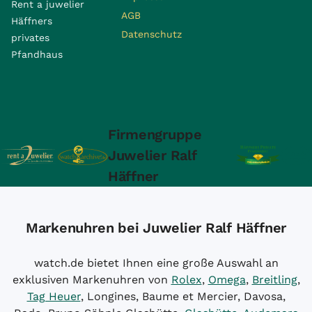
Rent a juwelier
AGB
Häffners
Datenschutz
privates
Pfandhaus
Firmengruppe
Juwelier Ralf
Häffner
Markenuhren bei Juwelier Ralf Häffner
watch.de bietet Ihnen eine große Auswahl an
exklusiven Markenuhren von
Rolex
,
Omega
,
Breitling
,
Tag Heuer
, Longines, Baume et Mercier, Davosa,