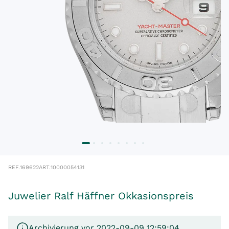
REF.
169622
ART.
10000054131
Juwelier Ralf Häffner Okkasionspreis
Archivierung vor 2022-09-09 12:59:04