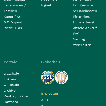
Lederwaren /
Piguet
Bringservice
Taschen
Versandkosten
Kunst / Art
Finanzierung
S.T. Dupont
Uhrmacherei
Riedel Glas
Altgold Ankauf
FAQ
Vertrag
widerrufen
Portale
Sicherheit
watch.de
auktion
watch.de
archive
Impressum
Rent a juwelier
AGB
Häffners