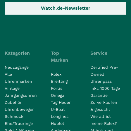
Watch.de-Newsletter
Kategorien
Top
Service
Marken
Neuzugänge
Certified Pre-
Alle
Rolex
Owned
Uhrenmarken
Breitling
Uhrenpass
Vintage
Fortis
inkl. 1000 Tage
Jahrgangsuhren
Omega
Garantie
Zubehör
Tag Heuer
Zu verkaufen
Uhrenbeweger
U-Boat
& gesucht
Schmuck
Longines
Wie alt ist
Ehe/Trauringe
Hublot
meine Rolex?
Gold / Münzen
Audemars
Abhol- und