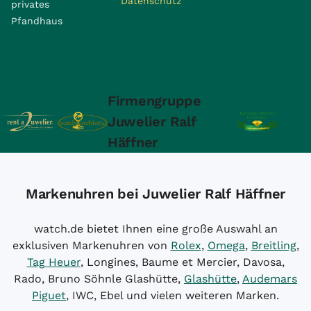
Datenschutz
privates
Pfandhaus
Firmengruppe
Juwelier Ralf
Häffner
Markenuhren bei Juwelier Ralf Häffner
watch.de bietet Ihnen eine große Auswahl an
exklusiven Markenuhren von
Rolex
,
Omega
,
Breitling
,
Tag Heuer
, Longines, Baume et Mercier, Davosa,
Rado, Bruno Söhnle Glashütte,
Glashütte
,
Audemars
Piguet
, IWC, Ebel und vielen weiteren Marken.