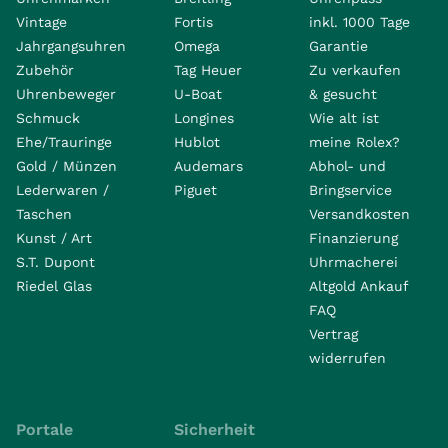
Vintage
Fortis
inkl. 1000 Tage
Jahrgangsuhren
Omega
Garantie
Zubehör
Tag Heuer
Zu verkaufen
Uhrenbeweger
U-Boat
& gesucht
Schmuck
Longines
Wie alt ist
Ehe/Trauringe
Hublot
meine Rolex?
Gold / Münzen
Audemars
Abhol- und
Lederwaren /
Piguet
Bringservice
Taschen
Versandkosten
Kunst / Art
Finanzierung
S.T. Dupont
Uhrmacherei
Riedel Glas
Altgold Ankauf
FAQ
Vertrag
widerrufen
Portale
Sicherheit