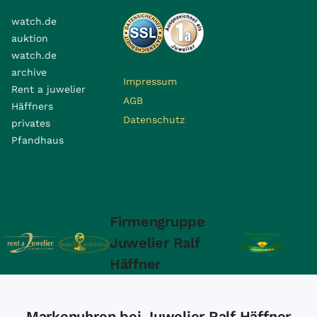
watch.de
auktion
watch.de
archive
Impressum
Rent a juwelier
AGB
Häffners
Datenschutz
privates
Pfandhaus
Firmengruppe
Juwelier Ralf
Häffner
Markenuhren bei Juwelier Ralf Häffner